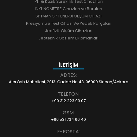
PIT & Kazık Süreklilik Test Cihazlıları
INKLINOMETRE Cihazları ve Boruları
SPTMAN SPT ENERJİ ÖLÇÜM CİHAZI
Presiyomtre Test Cihazı Ve Yedek Parçaları
Jeofizik Ölçüm Cihazları
Jeoteknik Gözlem Ekipmanları
İLETİŞİM
ADRES:
Alcı Osb Mahallesi, 2013. Cadde No:43, 06909 Sincan/Ankara
TELEFON:
+90 312 223 99 07
GSM:
+90 531 734 66 40
E-POSTA: